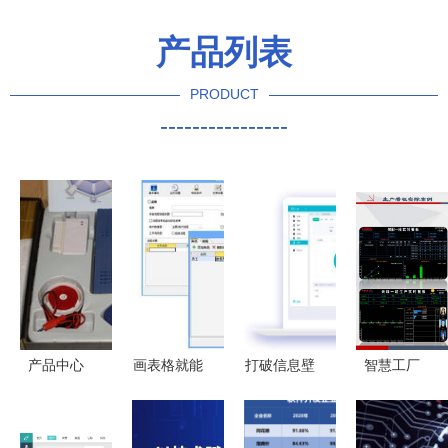
产品列表
PRODUCT
----------------
产品中心
画表格就能
打破信息壁
智慧工厂
深圳市千里
做软件？揭
垒，金蝶软
的“中枢神
马软件开发
秘企业
件助力企业
经”——深