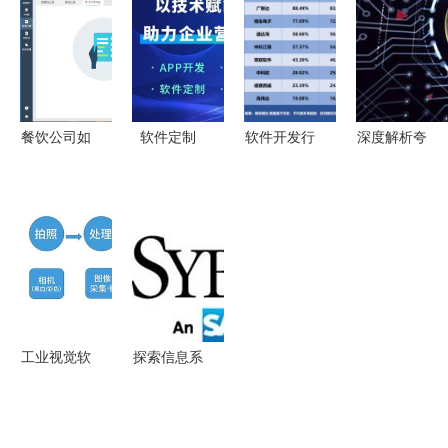
—— 企业
Excel看似
破解信息失
亿杰SOP拉
级软件开发
是“定制”，
真难题
头系统与车
专家
实则内幕到
间可视化电
底是什么！
子EWI管理
看板解析
餐饮公司如
软件定制
软件开发行
深度解析夸
何选择财务
助力企业营
业盈利王者
克链信系统
软件？企业
销自动化的
谁是企业级
开发定制
定制化开发
关键路径
软件市场中
赋能企业数
不容忽视
的最强玩
字化转型的
家？
关键路径
工业视觉软
探索信息系
件开发语言
统世界 C语
选择指南
言与
从CSDN话
MySQL在