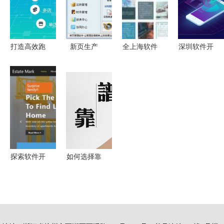
产品
的自主创新
之路
打造高效跑
新页生产
全上海软件
深圳软件开
腿服务 跑
ERP十周年
开发工厂
发公司有哪
腿APP/小
免费版 企
定制开发与
些呢
程序系统软
业数字化转
人力输出，
件开发全流
型的里程碑
助力企业数
程解析
字化转型
探索软件开
如何选择靠
发企业网站
谱的软件开
模板 免费
发公司
下载与高效
开发之路