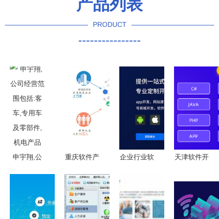
产品列表
PRODUCT
----------------
申宇翔,公
重庆软件产
企业行业软
天津软件开
司经营范围
业的2.0版
件开发费用
发企业 限
包括:客车,
转型 从政
详解 如何
时进行中,
专用车及零
策驱动到企
合理评估与
抓紧咨询吧
部件,机电
业软件开发
选择？
华阳科技