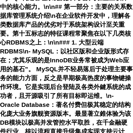
中的核心能力。\n\n## 第一部分：主要的关系数
据库管理系统介绍\n在企业软件开发中，理解各
类数据库产品的优劣对于系统架构设计至关重
要。第十五标志的特征课程常聚焦在以下几类核
心RDBMS之上：\n\n### 1. 大型云端
RDBMS\n-
MySQL
：以社区版和企业版形式存
在；尤其乐观的是
InnoDB业务常被成为Web应
用的基石”。 MySQL并不轻易落后于处理主要事
务的能力方面，反之是早期极高热度的事物键操
作环境。它是实现后台登陆及各类外鍵系统的成
功者，且开源吸引了所有目标即运维。\n-
Oracle Database
：著名付费但极其稳定的结构
化庞大业务旗舰资源版本。最显著立錐体验为该
DB模块以极高并发管控水平取胜，在千金融硬
件行业、核以流程直接升级集成实现支持云计